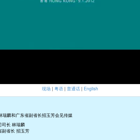
现场
|
粤语
|
普通话
|
English
林瑞麟和广东省副省长招玉芳会见传媒
司司长 林瑞麟
省副省长 招玉芳