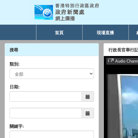
首頁
現場直播
搜尋
行政長官舉行
類別:
日期:
關鍵字: