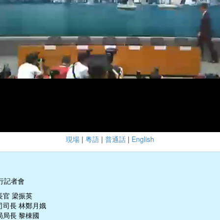
現場
|
粵語
|
普通話
|
English
行記者會
長官 梁振英
司司長 林鄭月娥
局局長 黎棟國