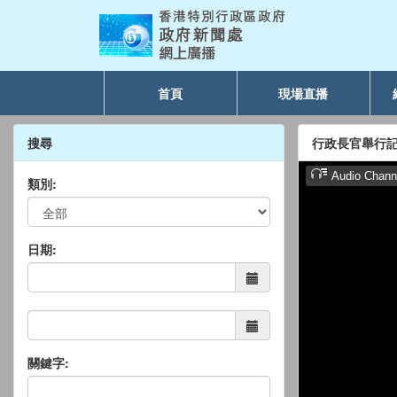
首頁
現場直播
搜尋
行政長官舉行
類別:
日期:
關鍵字: