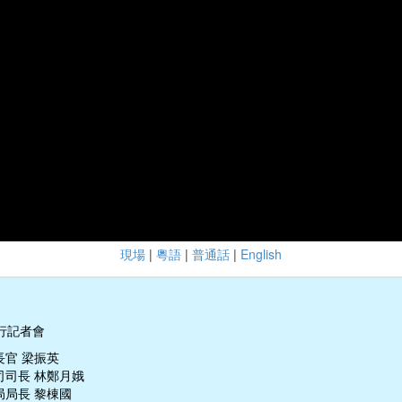
現場
|
粵語
|
普通話
|
English
行記者會
長官 梁振英
司司長 林鄭月娥
局局長 黎棟國