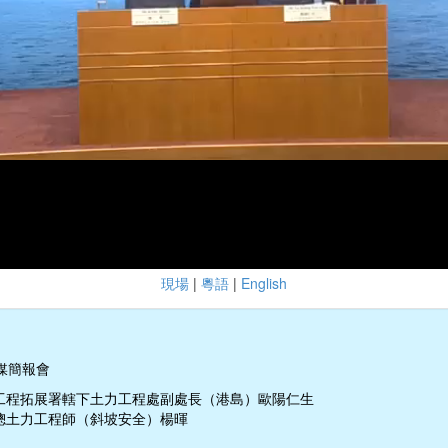
現場
|
粵語
|
English
媒簡報會
工程拓展署轄下土力工程處副處長（港島）歐陽仁生
總土力工程師（斜坡安全）楊暉