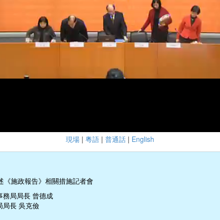
現場
|
粵語
|
普通話
|
English
述《施政報告》相關措施記者會
事務局局長 曾德成
局局長 吳克儉