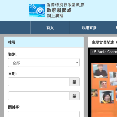
首頁
現場直播
搜尋
主要官員闡述
類別:
日期:
關鍵字: