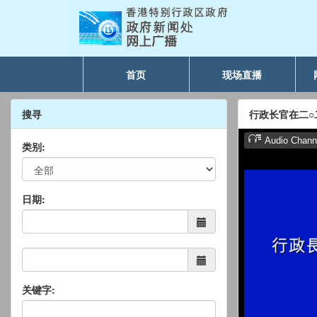
首页
现场直播
搜寻
行政长官在二
类别:
日期:
关键字: