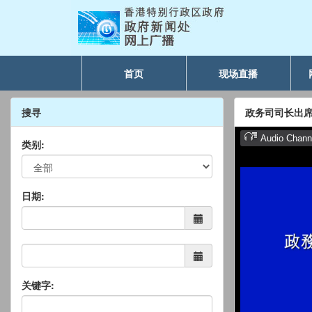
首页
现场直播
搜寻
政务司司长出
类别:
日期:
关键字: