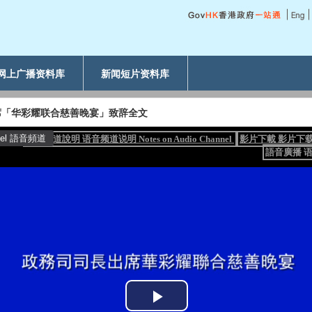
网上广播资料库
新闻短片资料库
席「华彩耀联合慈善晚宴」致辞全文