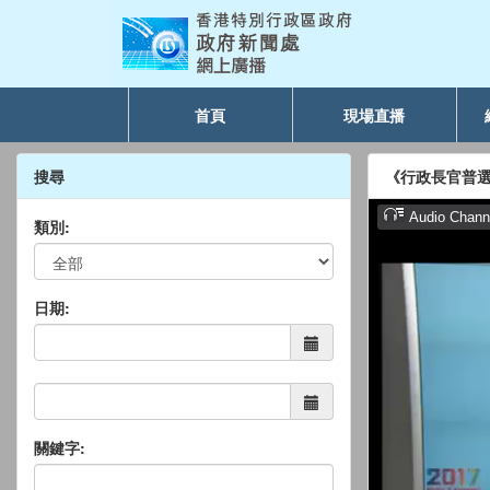
首頁
現場直播
搜尋
《行政長官普
類別:
日期:
關鍵字: