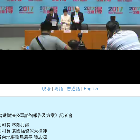
現場
|
粵語
|
普通話
|
English
普選辦法公眾諮詢報告及方案》記者會
司司長 林鄭月娥
司司長 袁國強資深大律師
及內地事務局局長 譚志源