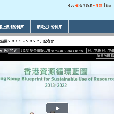
網上廣播資料庫
新聞短片資料庫
環藍圖２０１３－２０２２」記者會