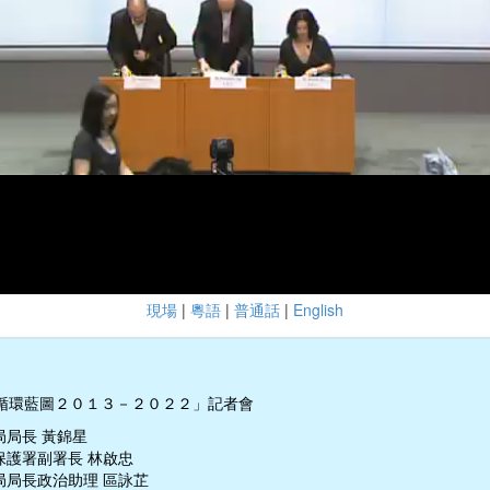
現場
|
粵語
|
普通話
|
English
循環藍圖２０１３－２０２２」記者會
局局長 黃錦星
保護署副署長 林啟忠
局局長政治助理 區詠芷