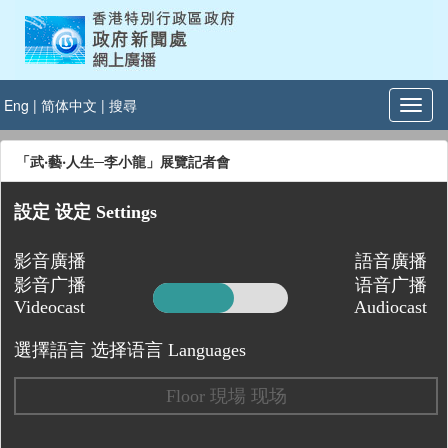
Eng
|
简体中文
|
搜尋
「武‧藝‧人生─李小龍」展覽記者會