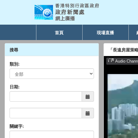
首頁
現場直播
搜尋
「長遠房屋策
類別:
日期:
關鍵字: