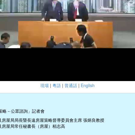
現場
|
粵語
|
普通話
|
English
策略－公眾諮詢」記者會
及房屋局局長暨長遠房屋策略督導委員會主席 張炳良教授
及房屋局常任秘書長（房屋）栢志高