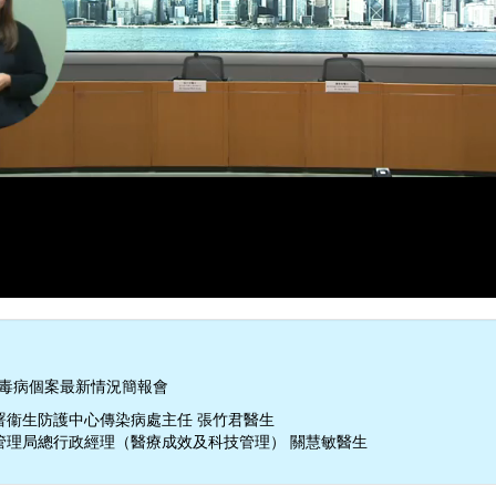
病毒病個案最新情況簡報會
署衞生防護中心傳染病處主任 張竹君醫生
管理局總行政經理（醫療成效及科技管理） 關慧敏醫生