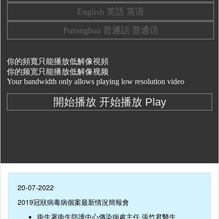
20-07-2022
2019冠狀病毒病個案最新情況簡報會
衞生署衞生防護中心傳染病處主任 張竹君醫生