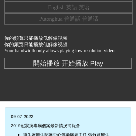
09-07-2022
2019冠狀病毒病個案最新情況簡報會
衞生署衞生防護中心傳染病處主任 張竹君醫生