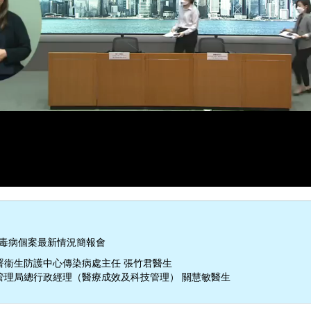
病毒病個案最新情況簡報會
署衞生防護中心傳染病處主任 張竹君醫生
管理局總行政經理（醫療成效及科技管理） 關慧敏醫生