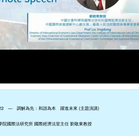
22 — 調解為先：和諧為本 躍進未來 (主題演講)
學院國際法研究所 國際經濟法室主任 劉敬東教授