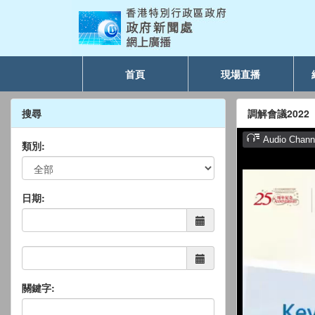
首頁
現場直播
搜尋
調解會議202
類別:
日期:
關鍵字: