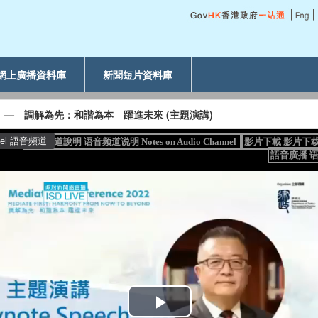
網上廣播資料庫
新聞短片資料庫
2 — 調解為先：和諧為本 躍進未來 (主題演講)