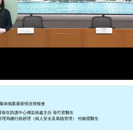
病毒病個案最新情況簡報會
署衞生防護中心傳染病處主任 張竹君醫生
管理局總行政經理（病人安全及風險管理） 何婉霞醫生