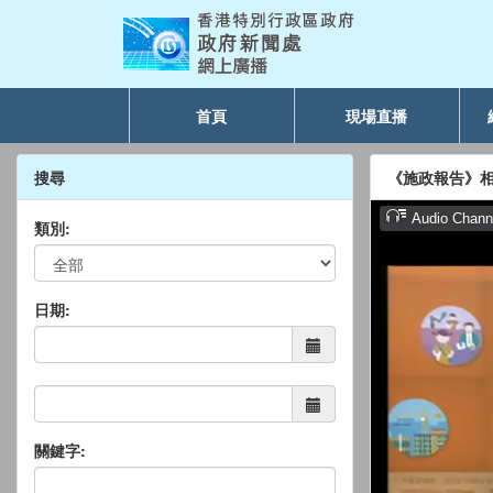
首頁
現場直播
搜尋
《施政報告》
類別:
日期:
關鍵字: