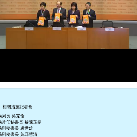
》相關措施記者會
局局長 吳克儉
局常任秘書長 黎陳芷娟
局副秘書長 盧世雄
局副秘書長 黃邱慧清