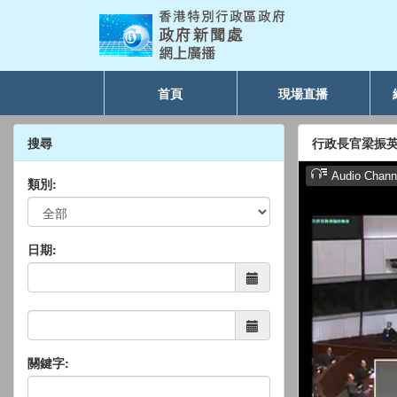
首頁
現場直播
搜尋
行政長官梁振
類別:
日期:
關鍵字: