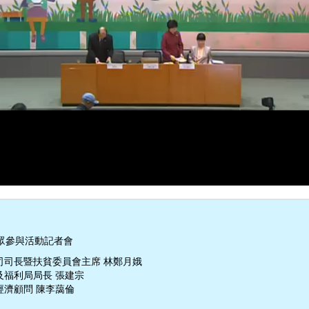
眾參與活動記者會
司司長暨扶貧委員會主席 林鄭月娥
及福利局局長 張建宗
經濟顧問 陳李藹倫