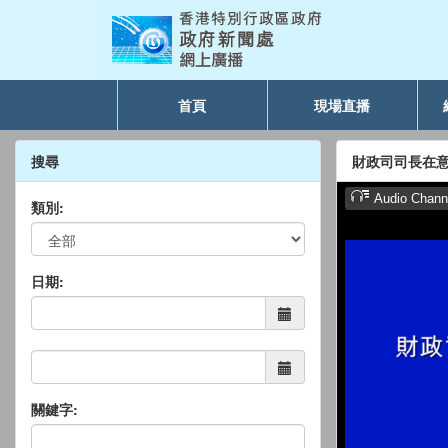
首頁
現場直播
搜尋
財政司司長在
類別:
日期:
關鍵字: