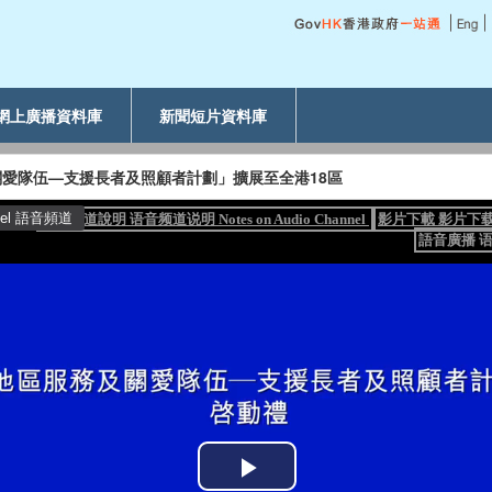
網上廣播資料庫
新聞短片資料庫
愛隊伍—支援長者及照顧者計劃」擴展至全港18區