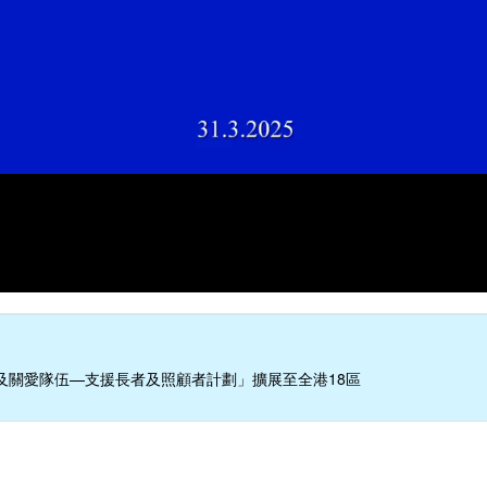
及關愛隊伍—支援長者及照顧者計劃」擴展至全港18區