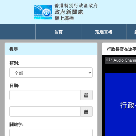
首頁
現場直播
搜尋
行政長官在遼
類別:
日期:
關鍵字: