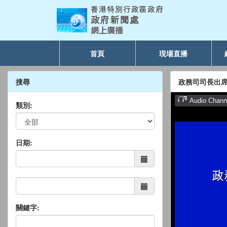
首頁
現場直播
搜尋
政務司司長出席
類別:
日期:
關鍵字: