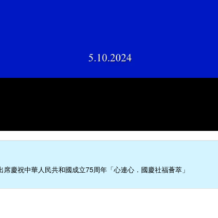
出席慶祝中華人民共和國成立75周年「心連心．國慶社福薈萃」