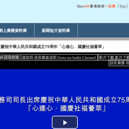
網上廣播資料庫
新聞短片資料庫
慶祝中華人民共和國成立75周年「心連心．國慶社福薈萃」