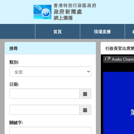
首頁
現場直播
搜尋
行政長官出席第
類別:
日期:
關鍵字: