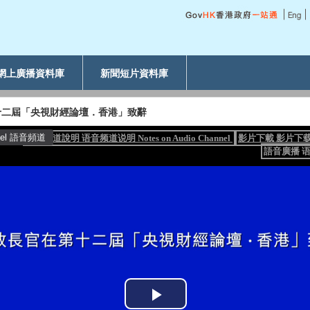
網上廣播資料庫
新聞短片資料庫
十二屆「央視財經論壇．香港」致辭