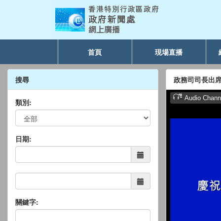
首頁
現場直播
搜尋
政務司司長出席
類別:
日期:
關鍵字: