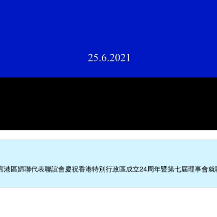
席港區婦聯代表聯誼會慶祝香港特別行政區成立24周年暨第七屆理事會就