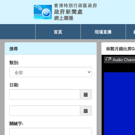
首頁
現場直播
搜尋
林鄭月娥出席G
類別:
日期:
關鍵字: