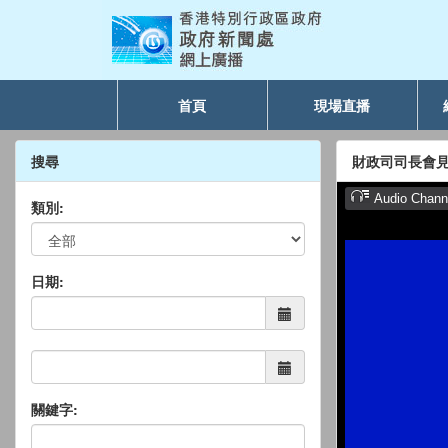
首頁
現場直播
搜尋
財政司司長會
類別:
日期:
關鍵字: