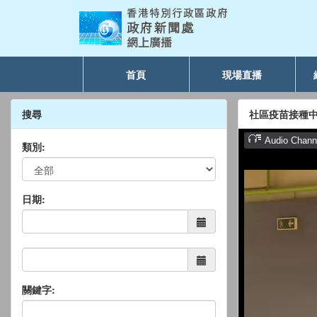
首頁
現場直播
搜尋
社區疫苗接種
類別:
日期:
關鍵字: