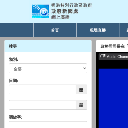
首頁
現場直播
搜尋
政務司司長在
類別:
日期:
關鍵字: