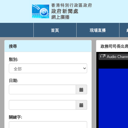
首頁
現場直播
搜尋
政務司司長出席
類別:
日期:
關鍵字: