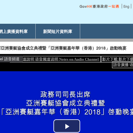
網上廣播資料庫
新聞短片資料庫
亞洲賽艇協會成立典禮暨「亞洲賽艇嘉年華（香港）2018」啟動晚宴