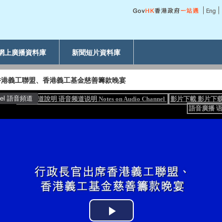
網上廣播資料庫
新聞短片資料庫
香港義工聯盟、香港義工基金慈善籌款晚宴