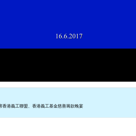
席香港義工聯盟、香港義工基金慈善籌款晚宴