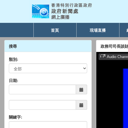
首頁
現場直播
搜尋
政務司司長談
類別:
日期:
關鍵字: