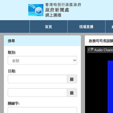
首頁
現場直播
搜尋
政務司司長談
類別:
日期:
關鍵字: