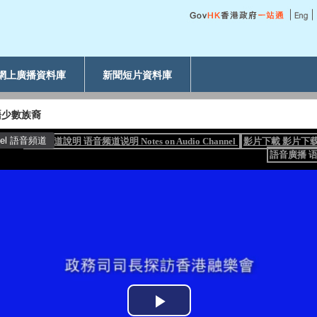
網上廣播資料庫
新聞短片資料庫
晤少數族裔