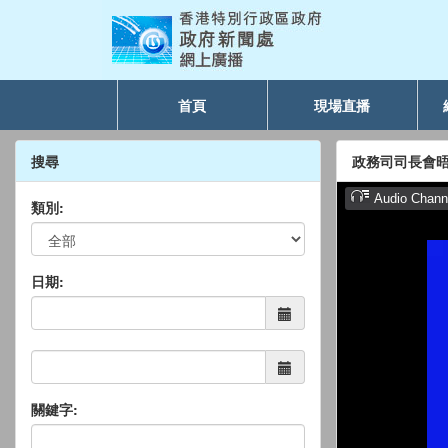
首頁
現場直播
搜尋
政務司司長會
類別:
日期:
關鍵字: