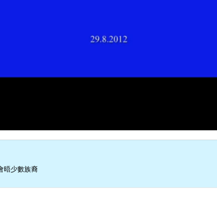
會晤少數族裔