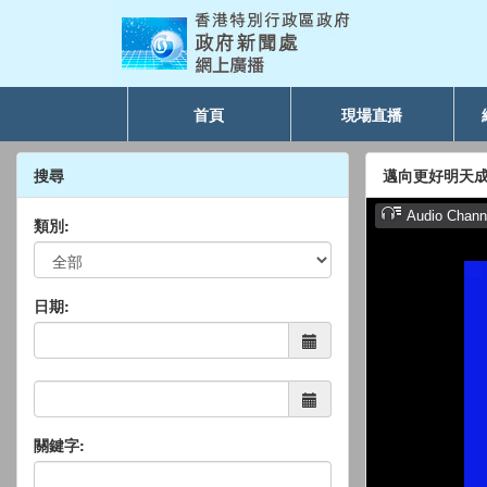
首頁
現場直播
搜尋
邁向更好明天成就
類別:
日期:
關鍵字: