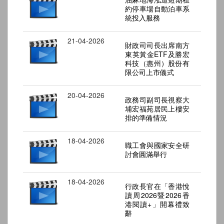
約停車場自動泊車系
統投入服務
21-04-2026
財政司司長出席南方
東英黃金ETF及勝宏
科技（惠州）股份有
限公司上市儀式
20-04-2026
政務司副司長視察大
埔宏福苑居民上樓安
排的準備情況
18-04-2026
職工會與國家安全研
討會圓滿舉行
18-04-2026
行政長官在「香港悅
讀周2026暨2026香
港閱讀+」開幕禮致
辭