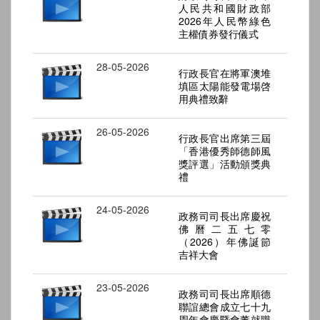
人民共和國財政部
2026年人民幣綠色
主權債券發行儀式
28-05-2026
行政長官在將軍澳堆
填區太陽能發電場啓
用典禮致辭
26-05-2026
行政長官出席第三屆
「香港優秀師德師風
獎評選」活動頒獎典
禮
24-05-2026
政務司司長出席慶祝
佛曆二五七零
（2026）年佛誕節
吉祥大會
23-05-2026
政務司司長出席順德
聯誼總會成立七十九
周年會慶暨會董就職